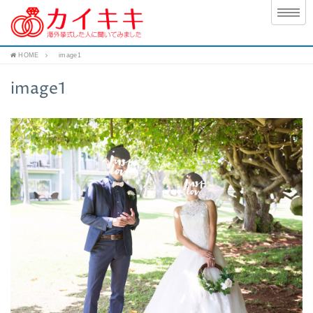
HOME
image1
image1